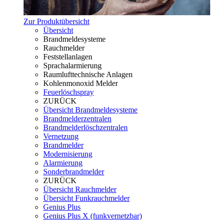
Zur Produktübersicht
Übersicht
Brandmeldesysteme
Rauchmelder
Feststellanlagen
Sprachalarmierung
Raumlufttechnische Anlagen
Kohlenmonoxid Melder
Feuerlöschspray
ZURÜCK
Übersicht Brandmeldesysteme
Brandmelderzentralen
Brandmelderlöschzentralen
Vernetzung
Brandmelder
Modernisierung
Alarmierung
Sonderbrandmelder
ZURÜCK
Übersicht Rauchmelder
Übersicht Funkrauchmelder
Genius Plus
Genius Plus X (funkvernetzbar)