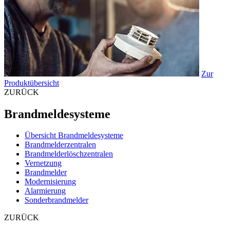
Zur
Produktübersicht
ZURÜCK
Brandmeldesysteme
Übersicht Brandmeldesysteme
Brandmelderzentralen
Brandmelderlöschzentralen
Vernetzung
Brandmelder
Modernisierung
Alarmierung
Sonderbrandmelder
ZURÜCK