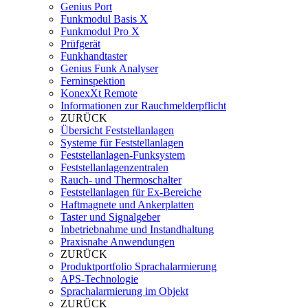
Genius Port
Funkmodul Basis X
Funkmodul Pro X
Prüfgerät
Funkhandtaster
Genius Funk Analyser
Ferninspektion
KonexXt Remote
Informationen zur Rauchmelderpflicht
ZURÜCK
Übersicht Feststellanlagen
Systeme für Feststellanlagen
Feststellanlagen-Funksystem
Feststellanlagenzentralen
Rauch- und Thermoschalter
Feststellanlagen für Ex-Bereiche
Haftmagnete und Ankerplatten
Taster und Signalgeber
Inbetriebnahme und Instandhaltung
Praxisnahe Anwendungen
ZURÜCK
Produktportfolio Sprachalarmierung
APS-Technologie
Sprachalarmierung im Objekt
ZURÜCK