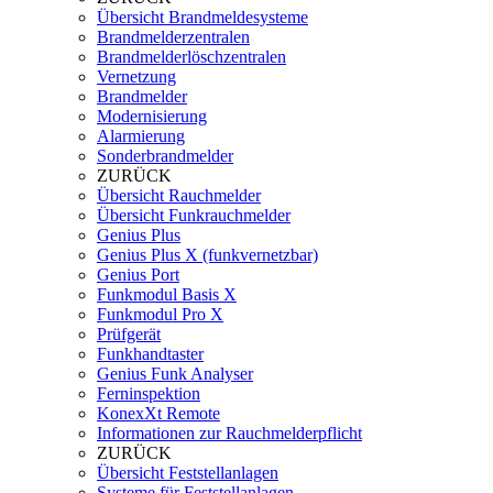
Übersicht Brandmeldesysteme
Brandmelderzentralen
Brandmelderlöschzentralen
Vernetzung
Brandmelder
Modernisierung
Alarmierung
Sonderbrandmelder
ZURÜCK
Übersicht Rauchmelder
Übersicht Funkrauchmelder
Genius Plus
Genius Plus X (funkvernetzbar)
Genius Port
Funkmodul Basis X
Funkmodul Pro X
Prüfgerät
Funkhandtaster
Genius Funk Analyser
Ferninspektion
KonexXt Remote
Informationen zur Rauchmelderpflicht
ZURÜCK
Übersicht Feststellanlagen
Systeme für Feststellanlagen