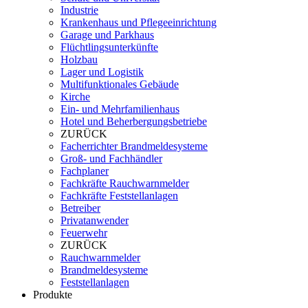
Industrie
Krankenhaus und Pflegeeinrichtung
Garage und Parkhaus
Flüchtlingsunterkünfte
Holzbau
Lager und Logistik
Multifunktionales Gebäude
Kirche
Ein- und Mehrfamilienhaus
Hotel und Beherbergungsbetriebe
ZURÜCK
Facherrichter Brandmeldesysteme
Groß- und Fachhändler
Fachplaner
Fachkräfte Rauchwarnmelder
Fachkräfte Feststellanlagen
Betreiber
Privatanwender
Feuerwehr
ZURÜCK
Rauchwarnmelder
Brandmeldesysteme
Feststellanlagen
Produkte