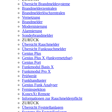
Übersicht Brandmeldesysteme
Brandmelderzentralen
Brandmelderlöschzentralen
Vernetzung
Brandmelder
Modernisierung
Alarmierung
Sonderbrandmelder
ZURÜCK
Übersicht Rauchmelder
Übersicht Funkrauchmelder
Genius Plus
Genius Plus X (funkvernetzbar)
Genius Port
Funkmodul Basis X
Funkmodul Pro X
Prüfgerät
Funkhandtaster
Genius Funk Analyser
Ferninspektion
KonexXt Remote
Informationen zur Rauchmelderpflicht
ZURÜCK
Übersicht Feststellanlagen
Systeme für Feststellanlagen