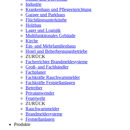
Industrie
Krankenhaus und Pflegeeinrichtung
Garage und Parkhaus
Flüchtlingsunterkünfte
Holzbau
Lager und Logistik
Multifunktionales Gebäude
Kirche
Ein- und Mehrfamilienhaus
Hotel und Beherbergungsbetriebe
ZURÜCK
Facherrichter Brandmeldesysteme
Groß- und Fachhändler
Fachplaner
Fachkräfte Rauchwarnmelder
Fachkräfte Feststellanlagen
Betreiber
Privatanwender
Feuerwehr
ZURÜCK
Rauchwarnmelder
Brandmeldesysteme
Feststellanlagen
Produkte