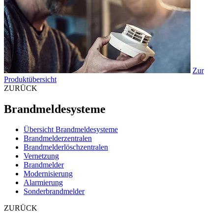
Zur
Produktübersicht
ZURÜCK
Brandmeldesysteme
Übersicht Brandmeldesysteme
Brandmelderzentralen
Brandmelderlöschzentralen
Vernetzung
Brandmelder
Modernisierung
Alarmierung
Sonderbrandmelder
ZURÜCK