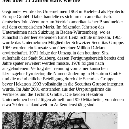
Seit über 55 Jahren stark wie nie
Gegründet wurde das Unternehmen 1963 in Bielefeld als Pyrotector
Europe GmbH. Dabei handelte es sich um ein amerikanisch-
deutsches Joint-Venture zum Vertrieb amerikanischer Brandmelder
auf dem europäischen Markt. Im folgenden Jahr zog das
Unternehmen nach Sulzburg in Baden-Württemberg, wo es
zunächst in der leer stehenden Ernst-Leitz-Schule unterkam. 1965
wurde das Unternehmen Mitglied der Schweizer Securitas Gruppe.
1969 wurden ein Umsatz von über einer Million D-Mark
erwirtschaftet. 1971 folgte der Umzug in den heutigen Sitz
außerhalb der Stadt Sulzburg, dessen Fertigungsbereich bereits drei
Jahre später erweitert werden musste. 1978 folgten nach
ausgelaufenem Vertrag die Trennung vom amerikanischen
Lizenzgeber Pyrotector, die Namensänderung in Hekatron GmbH
und die mehrheitliche Beteiligung durch die Securitas Gruppe,
bevor Hekatron 1993 vollständig in die Securitas Gruppe integriert
wurde. Im Jahr 2001 entstanden aus der Ursprungsfirma die
Vertriebs und die Technik GmbH. Die beiden Hekatron
Unternehmen beschäftigen aktuell rund 950 Mitarbeiter, von denen
etwa 70 deutschlandweit im Außendienst tätig sind.