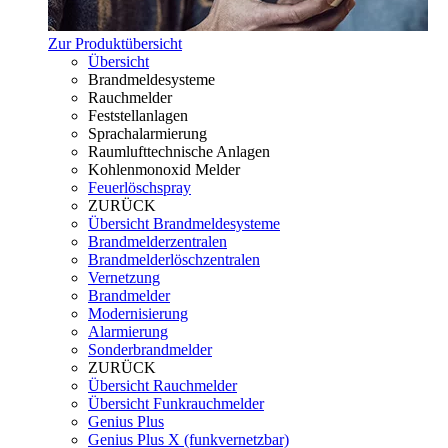
Zur Produktübersicht
Übersicht
Brandmeldesysteme
Rauchmelder
Feststellanlagen
Sprachalarmierung
Raumlufttechnische Anlagen
Kohlenmonoxid Melder
Feuerlöschspray
ZURÜCK
Übersicht Brandmeldesysteme
Brandmelderzentralen
Brandmelderlöschzentralen
Vernetzung
Brandmelder
Modernisierung
Alarmierung
Sonderbrandmelder
ZURÜCK
Übersicht Rauchmelder
Übersicht Funkrauchmelder
Genius Plus
Genius Plus X (funkvernetzbar)