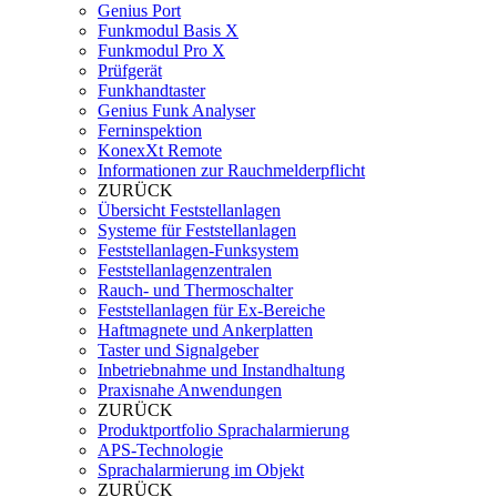
Genius Port
Funkmodul Basis X
Funkmodul Pro X
Prüfgerät
Funkhandtaster
Genius Funk Analyser
Ferninspektion
KonexXt Remote
Informationen zur Rauchmelderpflicht
ZURÜCK
Übersicht Feststellanlagen
Systeme für Feststellanlagen
Feststellanlagen-Funksystem
Feststellanlagenzentralen
Rauch- und Thermoschalter
Feststellanlagen für Ex-Bereiche
Haftmagnete und Ankerplatten
Taster und Signalgeber
Inbetriebnahme und Instandhaltung
Praxisnahe Anwendungen
ZURÜCK
Produktportfolio Sprachalarmierung
APS-Technologie
Sprachalarmierung im Objekt
ZURÜCK