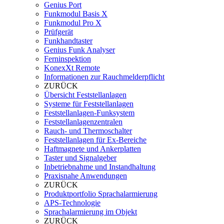
Genius Port
Funkmodul Basis X
Funkmodul Pro X
Prüfgerät
Funkhandtaster
Genius Funk Analyser
Ferninspektion
KonexXt Remote
Informationen zur Rauchmelderpflicht
ZURÜCK
Übersicht Feststellanlagen
Systeme für Feststellanlagen
Feststellanlagen-Funksystem
Feststellanlagenzentralen
Rauch- und Thermoschalter
Feststellanlagen für Ex-Bereiche
Haftmagnete und Ankerplatten
Taster und Signalgeber
Inbetriebnahme und Instandhaltung
Praxisnahe Anwendungen
ZURÜCK
Produktportfolio Sprachalarmierung
APS-Technologie
Sprachalarmierung im Objekt
ZURÜCK