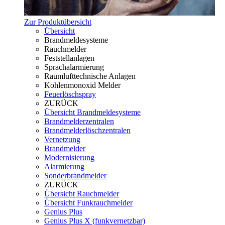
Zur Produktübersicht
Übersicht
Brandmeldesysteme
Rauchmelder
Feststellanlagen
Sprachalarmierung
Raumlufttechnische Anlagen
Kohlenmonoxid Melder
Feuerlöschspray
ZURÜCK
Übersicht Brandmeldesysteme
Brandmelderzentralen
Brandmelderlöschzentralen
Vernetzung
Brandmelder
Modernisierung
Alarmierung
Sonderbrandmelder
ZURÜCK
Übersicht Rauchmelder
Übersicht Funkrauchmelder
Genius Plus
Genius Plus X (funkvernetzbar)