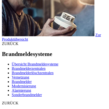
Zur
Produktübersicht
ZURÜCK
Brandmeldesysteme
Übersicht Brandmeldesysteme
Brandmelderzentralen
Brandmelderlöschzentralen
Vernetzung
Brandmelder
Modernisierung
Alarmierung
Sonderbrandmelder
ZURÜCK