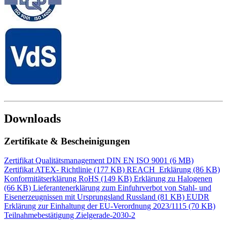
Downloads
Zertifikate & Bescheinigungen
Zertifikat Qualitätsmanagement DIN EN ISO 9001 (6 MB)
Zertifikat ATEX- Richtlinie (177 KB)
REACH_Erklärung (86 KB)
Konformitätserklärung RoHS (149 KB)
Erklärung zu Halogenen
(66 KB)
Lieferantenerklärung zum Einfuhrverbot von Stahl- und
Eisenerzeugnissen mit Ursprungsland Russland (81 KB)
EUDR
Erklärung zur Einhaltung der EU-Verordnung 2023/1115 (70 KB)
Teilnahmebestätigung Zielgerade-2030-2