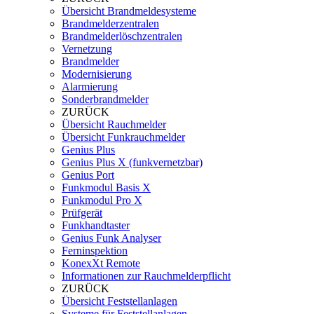
Übersicht Brandmeldesysteme
Brandmelderzentralen
Brandmelderlöschzentralen
Vernetzung
Brandmelder
Modernisierung
Alarmierung
Sonderbrandmelder
ZURÜCK
Übersicht Rauchmelder
Übersicht Funkrauchmelder
Genius Plus
Genius Plus X (funkvernetzbar)
Genius Port
Funkmodul Basis X
Funkmodul Pro X
Prüfgerät
Funkhandtaster
Genius Funk Analyser
Ferninspektion
KonexXt Remote
Informationen zur Rauchmelderpflicht
ZURÜCK
Übersicht Feststellanlagen
Systeme für Feststellanlagen