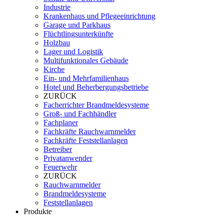
Industrie
Krankenhaus und Pflegeeinrichtung
Garage und Parkhaus
Flüchtlingsunterkünfte
Holzbau
Lager und Logistik
Multifunktionales Gebäude
Kirche
Ein- und Mehrfamilienhaus
Hotel und Beherbergungsbetriebe
ZURÜCK
Facherrichter Brandmeldesysteme
Groß- und Fachhändler
Fachplaner
Fachkräfte Rauchwarnmelder
Fachkräfte Feststellanlagen
Betreiber
Privatanwender
Feuerwehr
ZURÜCK
Rauchwarnmelder
Brandmeldesysteme
Feststellanlagen
Produkte