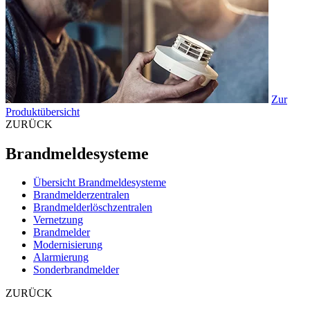
Zur
Produktübersicht
ZURÜCK
Brandmeldesysteme
Übersicht Brandmeldesysteme
Brandmelderzentralen
Brandmelderlöschzentralen
Vernetzung
Brandmelder
Modernisierung
Alarmierung
Sonderbrandmelder
ZURÜCK