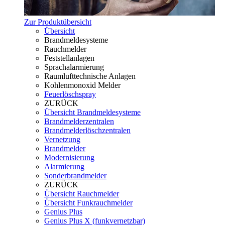
Zur Produktübersicht
Übersicht
Brandmeldesysteme
Rauchmelder
Feststellanlagen
Sprachalarmierung
Raumlufttechnische Anlagen
Kohlenmonoxid Melder
Feuerlöschspray
ZURÜCK
Übersicht Brandmeldesysteme
Brandmelderzentralen
Brandmelderlöschzentralen
Vernetzung
Brandmelder
Modernisierung
Alarmierung
Sonderbrandmelder
ZURÜCK
Übersicht Rauchmelder
Übersicht Funkrauchmelder
Genius Plus
Genius Plus X (funkvernetzbar)