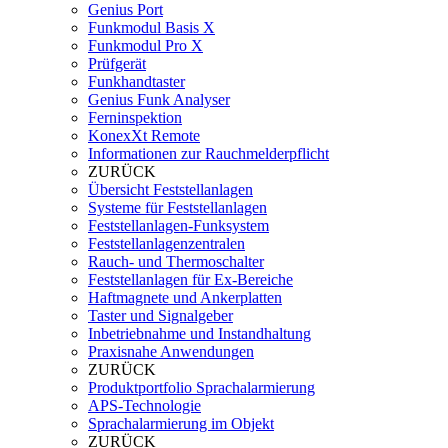
Genius Port
Funkmodul Basis X
Funkmodul Pro X
Prüfgerät
Funkhandtaster
Genius Funk Analyser
Ferninspektion
KonexXt Remote
Informationen zur Rauchmelderpflicht
ZURÜCK
Übersicht Feststellanlagen
Systeme für Feststellanlagen
Feststellanlagen-Funksystem
Feststellanlagenzentralen
Rauch- und Thermoschalter
Feststellanlagen für Ex-Bereiche
Haftmagnete und Ankerplatten
Taster und Signalgeber
Inbetriebnahme und Instandhaltung
Praxisnahe Anwendungen
ZURÜCK
Produktportfolio Sprachalarmierung
APS-Technologie
Sprachalarmierung im Objekt
ZURÜCK