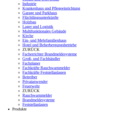
Industrie
Krankenhaus und Pflegeeinrichtung
Garage und Parkhaus
Flüchtlingsunterkünfte
Holzbau
Lager und Logistik
Multifunktionales Gebäude
Kirche
Ein- und Mehrfamilienhaus
Hotel und Beherbergungsbetriebe
ZURÜCK
Facherrichter Brandmeldesysteme
Groß- und Fachhändler
Fachplaner
Fachkräfte Rauchwarnmelder
Fachkräfte Feststellanlagen
Betreiber
Privatanwender
Feuerwehr
ZURÜCK
Rauchwarnmelder
Brandmeldesysteme
Feststellanlagen
Produkte