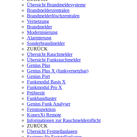
Übersicht Brandmeldesysteme
Brandmelderzentralen
Brandmelderlöschzentralen
Vernetzung
Brandmelder
Modernisierung
Alarmierung
Sonderbrandmelder
ZURÜCK
Übersicht Rauchmelder
Übersicht Funkrauchmelder
Genius Plus
Genius Plus X (funkvernetzbar)
Genius Port
Funkmodul Basis X
Funkmodul Pro X
Prüfgerät
Funkhandtaster
Genius Funk Analyser
Ferninspektion
KonexXt Remote
Informationen zur Rauchmelderpflicht
ZURÜCK
Übersicht Feststellanlagen
Systeme für Feststellanlagen