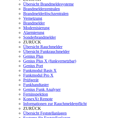
Übersicht Brandmeldesysteme
Brandmelderzentralen
Brandmelderlöschzentralen
Vernetzung
Brandmelder
Modernisierung
Alarmierung
Sonderbrandmelder
ZURÜCK
Übersicht Rauchmelder
Übersicht Funkrauchmelder
Genius Plus
Genius Plus X (funkvernetzbar)
Genius Port
Funkmodul Basis X
Funkmodul Pro X
Prüfgerät
Funkhandtaster
Genius Funk Analyser
Ferninspektion
KonexXt Remote
Informationen zur Rauchmelderpflicht
ZURÜCK
Übersicht Feststellanlagen
Systeme für Feststellanlagen