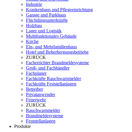
Industrie
Krankenhaus und Pflegeeinrichtung
Garage und Parkhaus
Flüchtlingsunterkünfte
Holzbau
Lager und Logistik
Multifunktionales Gebäude
Kirche
Ein- und Mehrfamilienhaus
Hotel und Beherbergungsbetriebe
ZURÜCK
Facherrichter Brandmeldesysteme
Groß- und Fachhändler
Fachplaner
Fachkräfte Rauchwarnmelder
Fachkräfte Feststellanlagen
Betreiber
Privatanwender
Feuerwehr
ZURÜCK
Rauchwarnmelder
Brandmeldesysteme
Feststellanlagen
Produkte