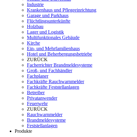
Industrie
Krankenhaus und Pflegeeinrichtung
Garage und Parkhaus
Flüchtlingsunterkünfte
Holzbau
Lager und Logistik
Multifunktionales Gebäude
Kirche
Ein- und Mehrfamilienhaus
Hotel und Beherbergungsbetriebe
ZURÜCK
Facherrichter Brandmeldesysteme
Groß- und Fachhändler
Fachplaner
Fachkräfte Rauchwarnmelder
Fachkräfte Feststellanlagen
Betreiber
Privatanwender
Feuerwehr
ZURÜCK
Rauchwarnmelder
Brandmeldesysteme
Feststellanlagen
Produkte