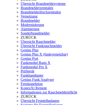
Übersicht Brandmeldesysteme
Brandmelderzentralen
Brandmelderlöschzentralen
Vernetzung
Brandmelder
Modernisierung
Alarmierung
Sonderbrandmelder
ZURÜCK
Übersicht Rauchmelder
Übersicht Funkrauchmelder
Genius Plus
Genius Plus X (funkvernetzbar)
Genius Port
Funkmodul Basis X
Funkmodul Pro X
Prüfgerät
Funkhandtaster
Genius Funk Analyser
Ferninspektion
KonexXt Remote
Informationen zur Rauchmelderpflicht
ZURÜCK
Übersicht Feststellanlagen
Systeme für Feststellanlagen