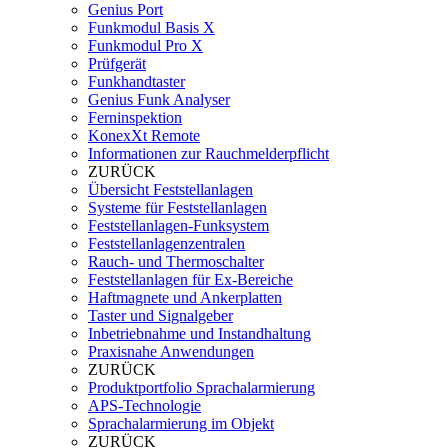
Genius Port
Funkmodul Basis X
Funkmodul Pro X
Prüfgerät
Funkhandtaster
Genius Funk Analyser
Ferninspektion
KonexXt Remote
Informationen zur Rauchmelderpflicht
ZURÜCK
Übersicht Feststellanlagen
Systeme für Feststellanlagen
Feststellanlagen-Funksystem
Feststellanlagenzentralen
Rauch- und Thermoschalter
Feststellanlagen für Ex-Bereiche
Haftmagnete und Ankerplatten
Taster und Signalgeber
Inbetriebnahme und Instandhaltung
Praxisnahe Anwendungen
ZURÜCK
Produktportfolio Sprachalarmierung
APS-Technologie
Sprachalarmierung im Objekt
ZURÜCK