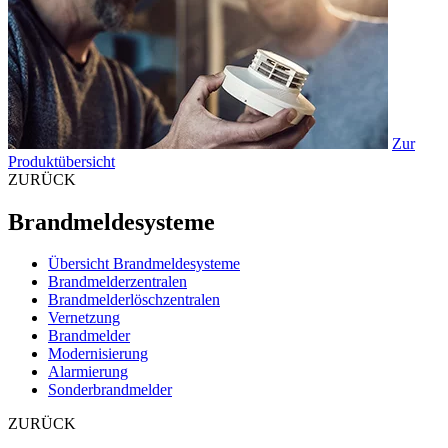
Zur
Produktübersicht
ZURÜCK
Brandmeldesysteme
Übersicht Brandmeldesysteme
Brandmelderzentralen
Brandmelderlöschzentralen
Vernetzung
Brandmelder
Modernisierung
Alarmierung
Sonderbrandmelder
ZURÜCK