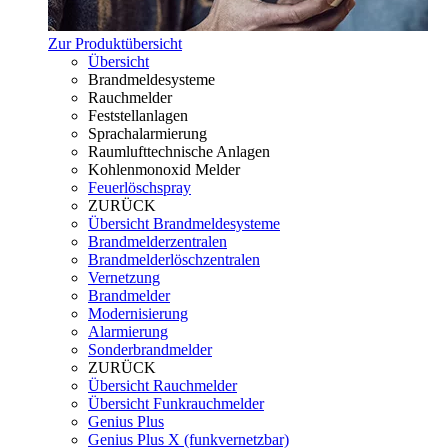
Zur Produktübersicht
Übersicht
Brandmeldesysteme
Rauchmelder
Feststellanlagen
Sprachalarmierung
Raumlufttechnische Anlagen
Kohlenmonoxid Melder
Feuerlöschspray
ZURÜCK
Übersicht Brandmeldesysteme
Brandmelderzentralen
Brandmelderlöschzentralen
Vernetzung
Brandmelder
Modernisierung
Alarmierung
Sonderbrandmelder
ZURÜCK
Übersicht Rauchmelder
Übersicht Funkrauchmelder
Genius Plus
Genius Plus X (funkvernetzbar)