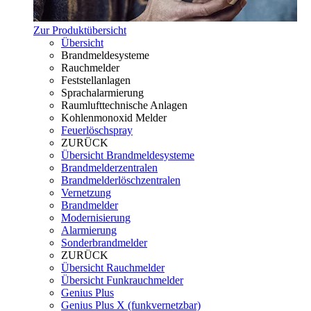
Zur Produktübersicht
Übersicht
Brandmeldesysteme
Rauchmelder
Feststellanlagen
Sprachalarmierung
Raumlufttechnische Anlagen
Kohlenmonoxid Melder
Feuerlöschspray
ZURÜCK
Übersicht Brandmeldesysteme
Brandmelderzentralen
Brandmelderlöschzentralen
Vernetzung
Brandmelder
Modernisierung
Alarmierung
Sonderbrandmelder
ZURÜCK
Übersicht Rauchmelder
Übersicht Funkrauchmelder
Genius Plus
Genius Plus X (funkvernetzbar)