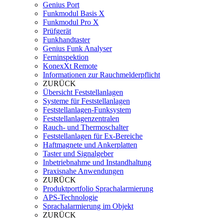
Genius Port
Funkmodul Basis X
Funkmodul Pro X
Prüfgerät
Funkhandtaster
Genius Funk Analyser
Ferninspektion
KonexXt Remote
Informationen zur Rauchmelderpflicht
ZURÜCK
Übersicht Feststellanlagen
Systeme für Feststellanlagen
Feststellanlagen-Funksystem
Feststellanlagenzentralen
Rauch- und Thermoschalter
Feststellanlagen für Ex-Bereiche
Haftmagnete und Ankerplatten
Taster und Signalgeber
Inbetriebnahme und Instandhaltung
Praxisnahe Anwendungen
ZURÜCK
Produktportfolio Sprachalarmierung
APS-Technologie
Sprachalarmierung im Objekt
ZURÜCK