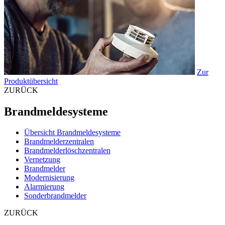
Zur
Produktübersicht
ZURÜCK
Brandmeldesysteme
Übersicht Brandmeldesysteme
Brandmelderzentralen
Brandmelderlöschzentralen
Vernetzung
Brandmelder
Modernisierung
Alarmierung
Sonderbrandmelder
ZURÜCK