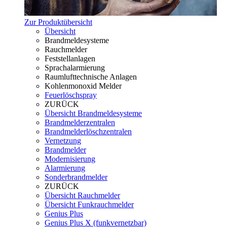
Zur Produktübersicht
Übersicht
Brandmeldesysteme
Rauchmelder
Feststellanlagen
Sprachalarmierung
Raumlufttechnische Anlagen
Kohlenmonoxid Melder
Feuerlöschspray
ZURÜCK
Übersicht Brandmeldesysteme
Brandmelderzentralen
Brandmelderlöschzentralen
Vernetzung
Brandmelder
Modernisierung
Alarmierung
Sonderbrandmelder
ZURÜCK
Übersicht Rauchmelder
Übersicht Funkrauchmelder
Genius Plus
Genius Plus X (funkvernetzbar)