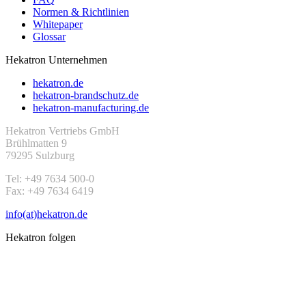
Normen & Richtlinien
Whitepaper
Glossar
Hekatron Unternehmen
hekatron.de
hekatron-brandschutz.de
hekatron-manufacturing.de
Hekatron Vertriebs GmbH
Brühlmatten 9
79295 Sulzburg
Tel: +49 7634 500-0
Fax: +49 7634 6419
info(at)hekatron.de
Hekatron folgen