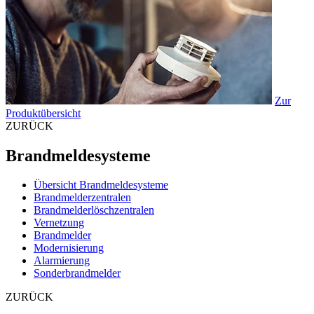
Zur
Produktübersicht
ZURÜCK
Brandmeldesysteme
Übersicht Brandmeldesysteme
Brandmelderzentralen
Brandmelderlöschzentralen
Vernetzung
Brandmelder
Modernisierung
Alarmierung
Sonderbrandmelder
ZURÜCK