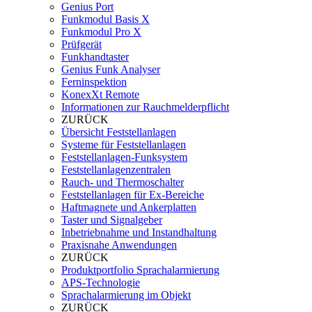
Genius Port
Funkmodul Basis X
Funkmodul Pro X
Prüfgerät
Funkhandtaster
Genius Funk Analyser
Ferninspektion
KonexXt Remote
Informationen zur Rauchmelderpflicht
ZURÜCK
Übersicht Feststellanlagen
Systeme für Feststellanlagen
Feststellanlagen-Funksystem
Feststellanlagenzentralen
Rauch- und Thermoschalter
Feststellanlagen für Ex-Bereiche
Haftmagnete und Ankerplatten
Taster und Signalgeber
Inbetriebnahme und Instandhaltung
Praxisnahe Anwendungen
ZURÜCK
Produktportfolio Sprachalarmierung
APS-Technologie
Sprachalarmierung im Objekt
ZURÜCK