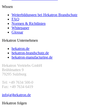
Wissen
Weiterbildungen bei Hekatron Brandschutz
FAQ
Normen & Richtlinien
Whitepaper
Glossar
Hekatron Unternehmen
hekatron.de
hekatron-brandschutz.de
hekatron-manufacturing.de
Hekatron Vertriebs GmbH
Brühlmatten 9
79295 Sulzburg
Tel: +49 7634 500-0
Fax: +49 7634 6419
info(at)hekatron.de
Hekatron folgen