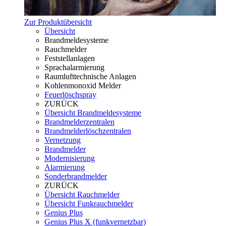
Zur Produktübersicht
Übersicht
Brandmeldesysteme
Rauchmelder
Feststellanlagen
Sprachalarmierung
Raumlufttechnische Anlagen
Kohlenmonoxid Melder
Feuerlöschspray
ZURÜCK
Übersicht Brandmeldesysteme
Brandmelderzentralen
Brandmelderlöschzentralen
Vernetzung
Brandmelder
Modernisierung
Alarmierung
Sonderbrandmelder
ZURÜCK
Übersicht Rauchmelder
Übersicht Funkrauchmelder
Genius Plus
Genius Plus X (funkvernetzbar)