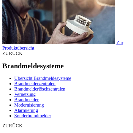
Zur
Produktübersicht
ZURÜCK
Brandmeldesysteme
Übersicht Brandmeldesysteme
Brandmelderzentralen
Brandmelderlöschzentralen
Vernetzung
Brandmelder
Modernisierung
Alarmierung
Sonderbrandmelder
ZURÜCK