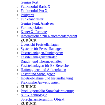
Genius Port
Funkmodul Basis X
Funkmodul Pro X
Prüfgerät
Funkhandtaster
Genius Funk Analyser
Ferninspektion
KonexXt Remote
Informationen zur Rauchmelderpflicht
ZURÜCK
Übersicht Feststellanlagen
Systeme für Feststellanlagen
Feststellanlagen-Funksystem
Feststellanlagenzentralen
Rauch- und Thermoschalter
Feststellanlagen für Ex-Bereiche
Haftmagnete und Ankerplatten
Taster und Signalgeber
Inbetriebnahme und Instandhaltung
Praxisnahe Anwendungen
ZURÜCK
Produktportfolio Sprachalarmierung
APS-Technologie
Sprachalarmierung im Objekt
ZURÜCK