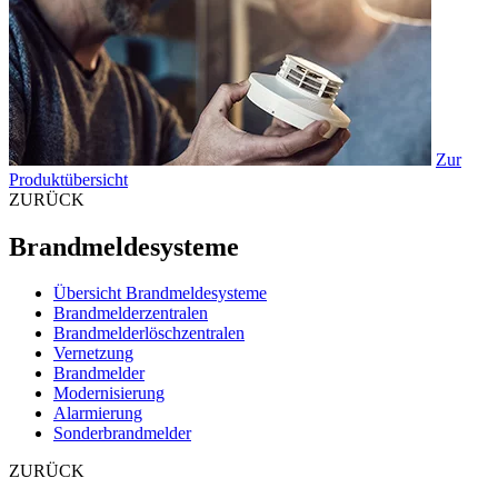
Zur
Produktübersicht
ZURÜCK
Brandmeldesysteme
Übersicht Brandmeldesysteme
Brandmelderzentralen
Brandmelderlöschzentralen
Vernetzung
Brandmelder
Modernisierung
Alarmierung
Sonderbrandmelder
ZURÜCK