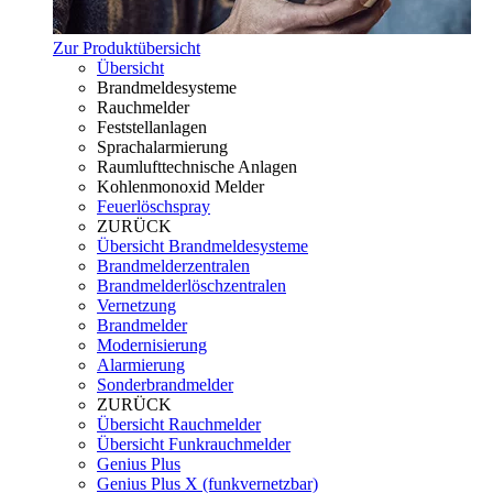
Zur Produktübersicht
Übersicht
Brandmeldesysteme
Rauchmelder
Feststellanlagen
Sprachalarmierung
Raumlufttechnische Anlagen
Kohlenmonoxid Melder
Feuerlöschspray
ZURÜCK
Übersicht Brandmeldesysteme
Brandmelderzentralen
Brandmelderlöschzentralen
Vernetzung
Brandmelder
Modernisierung
Alarmierung
Sonderbrandmelder
ZURÜCK
Übersicht Rauchmelder
Übersicht Funkrauchmelder
Genius Plus
Genius Plus X (funkvernetzbar)