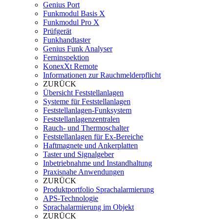
Genius Port
Funkmodul Basis X
Funkmodul Pro X
Prüfgerät
Funkhandtaster
Genius Funk Analyser
Ferninspektion
KonexXt Remote
Informationen zur Rauchmelderpflicht
ZURÜCK
Übersicht Feststellanlagen
Systeme für Feststellanlagen
Feststellanlagen-Funksystem
Feststellanlagenzentralen
Rauch- und Thermoschalter
Feststellanlagen für Ex-Bereiche
Haftmagnete und Ankerplatten
Taster und Signalgeber
Inbetriebnahme und Instandhaltung
Praxisnahe Anwendungen
ZURÜCK
Produktportfolio Sprachalarmierung
APS-Technologie
Sprachalarmierung im Objekt
ZURÜCK